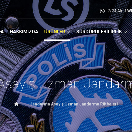
7/24 Aktif
W
FA
HAKKIMIZDA
ÜRÜNLER
SÜRDÜRÜLEBİLİRLİK
sayiş Uzman Jandarm
Jandarma Asayiş Uzman Jandarma Rütbeleri