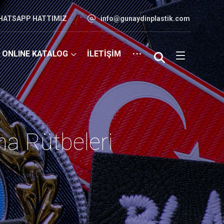
HATSAPP HATTIMIZ
info@gunaydinplastik.com
ONLINE KATALOG
İLETİŞİM
a Rütbeleri