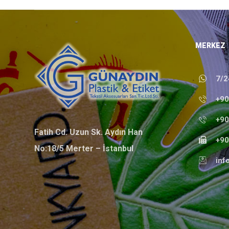
MERKEZ
7/
+90
+90
Fatih Cd. Uzun Sk. Aydın Han
+90
No:18/5 Merter – İstanbul
inf