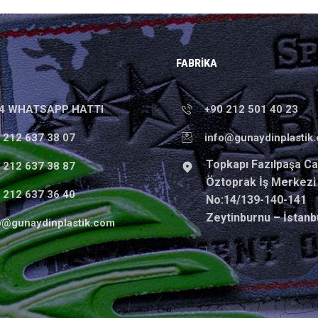
FABRIKA
24 WHATSAPP HATTI
+90 212 501 40 23
 212 637 38 07
info@gunaydinplastik
Topkapı Fazılpaşa Ca
 212 637 38 87
Öztoprak İş Merkezi
 212 637 36 40
No:14/139-140-141
Zeytinburnu – İstanb
o@gunaydinplastik.com