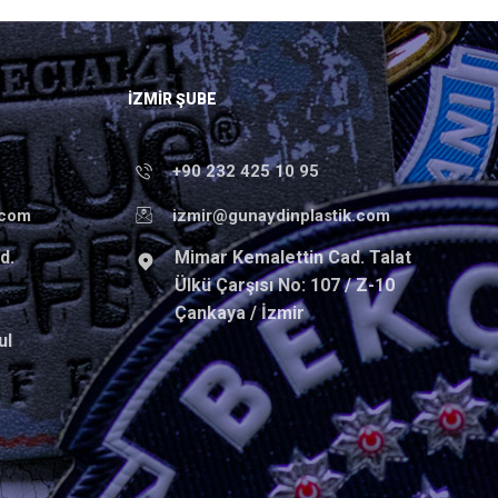
İZMIR ŞUBE
+90 232 425 10 95
.com
izmir@gunaydinplastik.com
d.
Mimar Kemalettin Cad. Talat
Ülkü Çarşısı No: 107 / Z-10
Çankaya / İzmir
ul