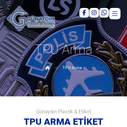
TPU Arma
TPU Arma
Günaydın Plastik & Etiket
TPU ARMA ETİKET