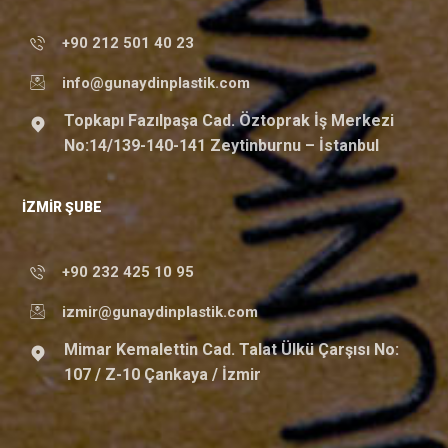
+90 212 501 40 23
info@gunaydinplastik.com
Topkapı Fazılpaşa Cad. Öztoprak İş Merkezi
No:14/139-140-141 Zeytinburnu – İstanbul
İZMIR ŞUBE
+90 232 425 10 95
izmir@gunaydinplastik.com
Mimar Kemalettin Cad. Talat Ülkü Çarşısı No:
107 / Z-10 Çankaya / İzmir